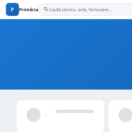
P
Primăria