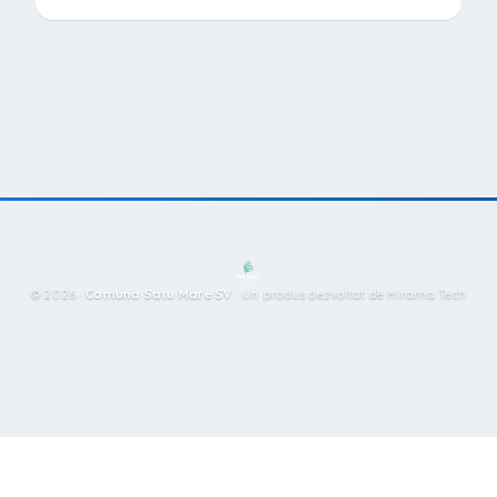
© 2026 ·
Comuna Satu Mare SV
·
Un produs dezvoltat de Hirama Tech